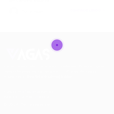
um Caminho Ético na…
CONTINUE LENDO
Portal Vagas
Conectando talentos a oportunidades. Explore novas
possibilidades de carreira com milhares de vagas
disponíveis.
Seu futuro começa aqui.
Cursos Profissionalizantes
|
Fale com a Recrutadora
© 2024 PortalVagas.com