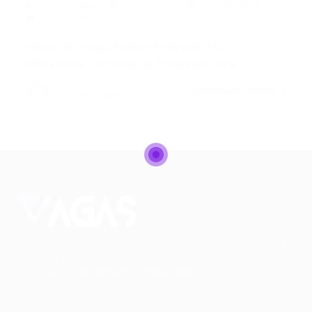
Portal Vagas
Concursos
21/05/2026
0 Comentários
Índice do Artigo Pontos Principais FCC
Oficializada: Um Sinal de Progresso para…
CONTINUE LENDO
Portal Vagas
Conectando talentos a oportunidades. Explore novas
possibilidades de carreira com milhares de vagas
disponíveis.
Seu futuro começa aqui.