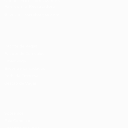
Cursos Profissionalizantes
|
Fale com a Recrutadora
© 2024 PortalVagas.com
Recrutador / Empresas
Pacote de Vagas
Pacote de Currículos
Enviar vaga
Encontre candidados
Perfil da Empresa
Gestão de Vagas
Candidatos / Vagas
Sobre nós
Fale Conosco