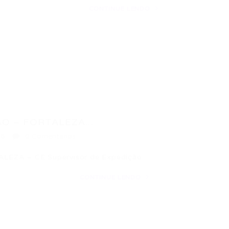
CONTINUE LENDO
O – FORTALEZA...
16
0 Comentários
EZA – CE Supervisor de Expedição…
CONTINUE LENDO