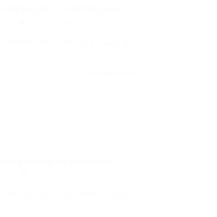
PEDIÇÃO – FORTALEZA...
2016
0 Comentários
 FORTALEZA – CE Encarregado de
CONTINUE LENDO
vo/expedição de Diplomas
2016
0 Comentários
ão de Diplomas *A faculdade **Ateneu**