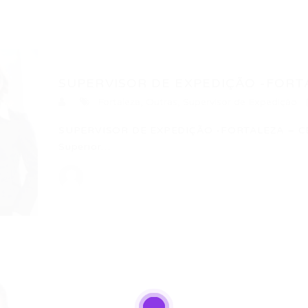
SUPERVISOR DE EXPEDIÇÃO -FORT
Fortaleza
,
Outras
,
Supervisor de Expedição
SUPERVISOR DE EXPEDIÇÃO -FORTALEZA – CE Su
Superior…