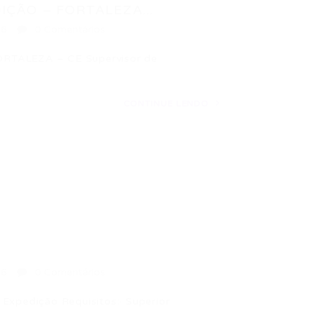
IÇÃO – FORTALEZA...
16
0 Comentários
TALEZA – CE Supervisor de
CONTINUE LENDO
16
0 Comentários
xpedição Requisitos:· Superior