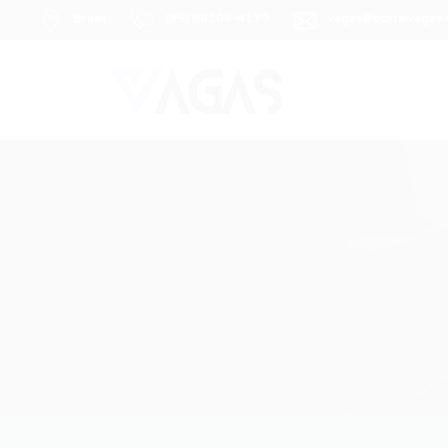
Brasil
(85) 98104-4139
vagas@portalvagas