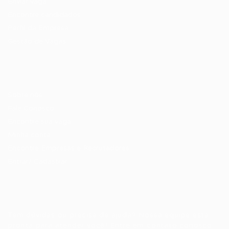
Enviar vaga
Encontre candidados
Perfil da Empresa
Gestão de Vagas
Candidatos / Vagas
Sobre nós
Fale Conosco
Encontre sua vaga
Minha conta
Encontre Empresas e Recrutadores
Entrar/ Cadastrar
Fale conosco
Tem dúvidas ou precisa de ajuda? Nossa equipe está
pronta para atender você! Entre em contato conosco