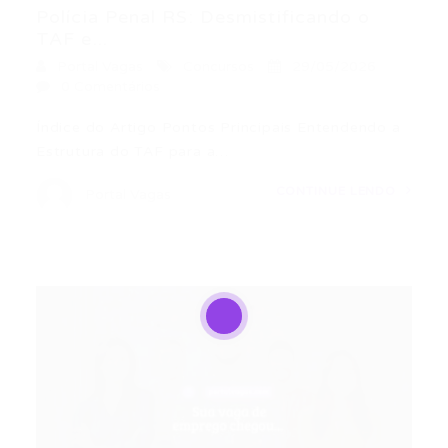
Polícia Penal RS: Desmistificando o
TAF e...
Portal Vagas
Concursos
29/05/2026
0 Comentários
Índice do Artigo Pontos Principais Entendendo a
Estrutura do TAF para a…
CONTINUE LENDO
Portal Vagas