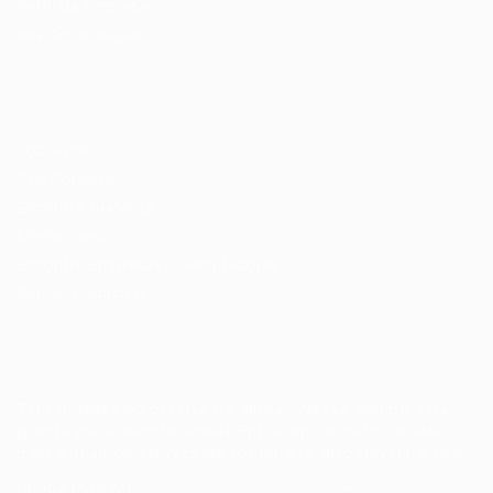
Perfil da Empresa
Gestão de Vagas
Candidatos / Vagas
Sobre nós
Fale Conosco
Encontre sua vaga
Minha conta
Encontre Empresas e Recrutadores
Entrar/ Cadastrar
Fale conosco
Tem dúvidas ou precisa de ajuda? Nossa equipe está
pronta para atender você! Entre em contato conosco
pelo e-mail ou através do formulário disponível no site.
(85)981044140
vagas@portalvagas.com