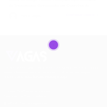
de Treinamento Direcionado em Questões de…
CONTINUE LENDO
Portal Vagas
Conectando talentos a oportunidades. Explore novas
possibilidades de carreira com milhares de vagas
disponíveis.
Seu futuro começa aqui.
Cursos Profissionalizantes
|
Fale com a Recrutadora
© 2024 PortalVagas.com