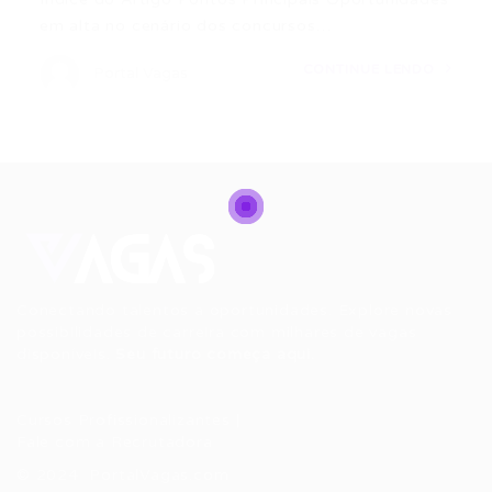
em alta no cenário dos concursos…
CONTINUE LENDO
Portal Vagas
Conectando talentos a oportunidades. Explore novas
possibilidades de carreira com milhares de vagas
disponíveis.
Seu futuro começa aqui.
Cursos Profissionalizantes
|
Fale com a Recrutadora
© 2024 PortalVagas.com