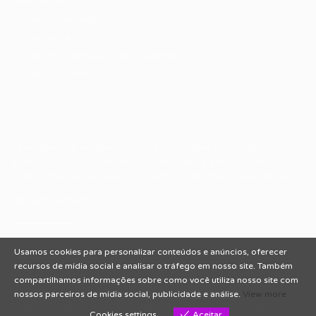
Fale Conosco
Encontre sua vaga
Minha conta
Encontre Empresas e Recrutadores
Entrar/ Cadastrar
Fale conosco
Tem dúvidas ou precisa de ajuda? Nossa equipe está
pronta para atender você! Entre em contato conosco
pelo e-mail ou através do formulário disponível no site.
(85)981044140
vagas@portalvagas.com
Usamos cookies para personalizar conteúdos e anúncios, oferecer
recursos de mídia social e analisar o tráfego em nosso site. Também
compartilhamos informações sobre como você utiliza nosso site com
nossos parceiros de mídia social, publicidade e análise.
View more
Todos os direitos reservados © 2012 Portal Vagas.
Cookies settings
Aceitar