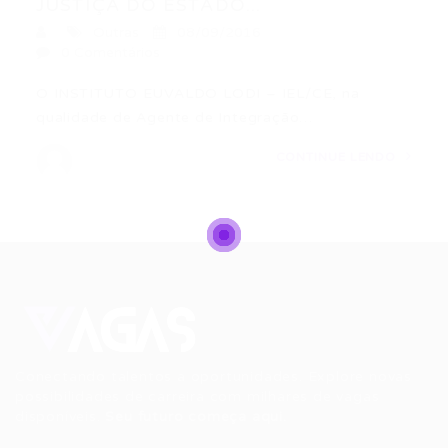
JUSTIÇA DO ESTADO...
Outras
08/09/2016
0 Comentários
O INSTITUTO EUVALDO LODI – IEL/CE, na
qualidade de Agente de Integração…
CONTINUE LENDO
Conectando talentos a oportunidades. Explore novas
possibilidades de carreira com milhares de vagas
disponíveis.
Seu futuro começa aqui.