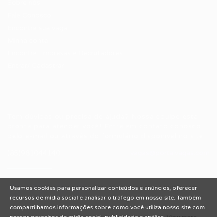
Sobre nós
Fale Conosco
Encontre sua vaga
Minha conta
Encontre Empresas e Recrutadores
Entrar/ Cadastrar
Fale conosco
Tem dúvidas ou precisa de ajuda? Nossa equipe está
pronta para atender você! Entre em contato conosco
pelo e-mail ou através do formulário disponível no site.
(85)981044140
vagas@portalvagas.com
Usamos cookies para personalizar conteúdos e anúncios, oferecer
recursos de mídia social e analisar o tráfego em nosso site. Também
compartilhamos informações sobre como você utiliza nosso site com