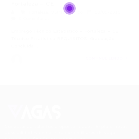
Fortaleza – CE
Fortaleza
,
Outras
,
tecnico
18/09/2015
0 Comentários
Emprego Técnico Estatístico – Fortaleza – CE
Técnico Estatístico REQUISITOS: Graduação
Concluída…
CONTINUE LENDO
Conectando talentos a oportunidades. Explore novas
possibilidades de carreira com milhares de vagas
disponíveis.
Seu futuro começa aqui.