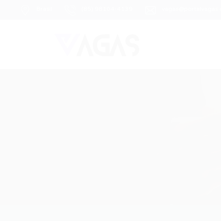
Brasil
(85) 98104-4139
vagas@portalvagas