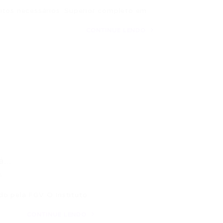
os necessários: Superior completo em…
CONTINUE LENDO
...
s
do pela FGV O Instituto…
CONTINUE LENDO