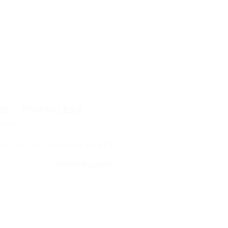
S – FORTALEZA...
omentários
EZA – CE Assistente de MIS…
CONTINUE LENDO