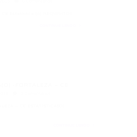
2015
0 Comentários
E Estatística (o) REQUISITOS: ·…
CONTINUE LENDO
(O) -FORTALEZA – CE
2015
0 Comentários
LEZA – CE ESTATÍSTICA(O)
CONTINUE LENDO