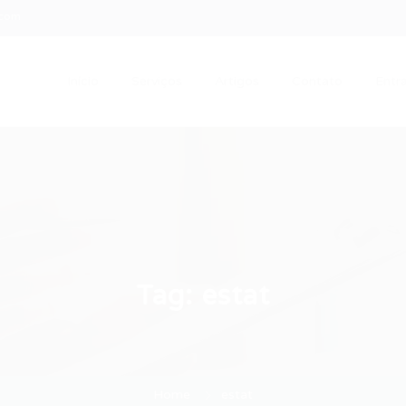
.com
Início
Serviços
Artigos
Contato
Entra
Tag:
estat
Home
estat