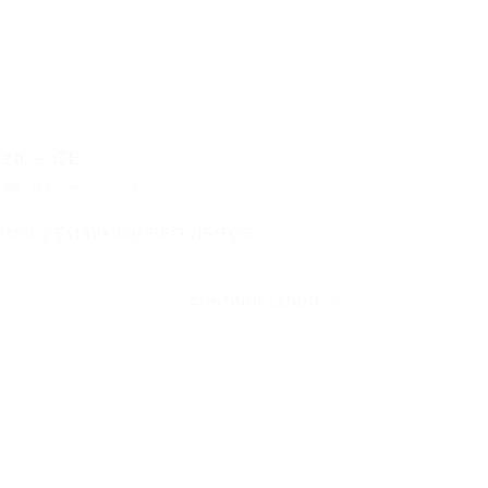
eza – CE
0 Comentários
Técnico Estatístico REQUISITOS:
CONTINUE LENDO