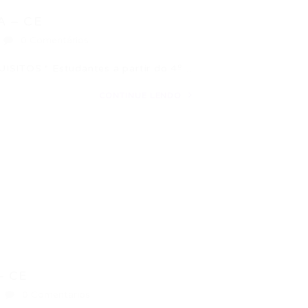
A – CE
0 Comentários
SITOS:* Estudantes a partir do 4º…
CONTINUE LENDO
– CE
0 Comentários