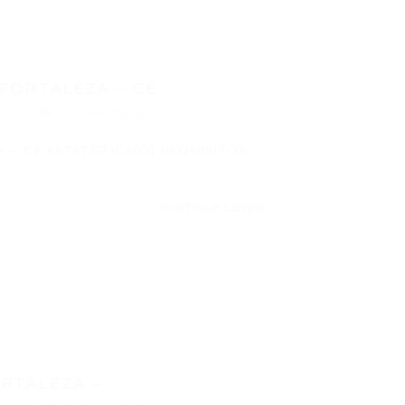
 FORTALEZA – CE
2015
0 Comentários
 – CE ESTATÍSTICA(O) REQUISITOS: ·
CONTINUE LENDO
RTALEZA –...