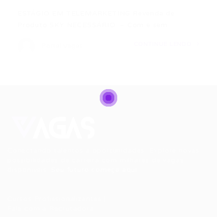
ESTÁGIO EM TELEMARKETING Revenda de
Produto SKY NECESSÁRIO: – Com e sem…
CONTINUE LENDO
Portal Vagas
Conectando talentos a oportunidades. Explore novas
possibilidades de carreira com milhares de vagas
disponíveis.
Seu futuro começa aqui.
Cursos Profissionalizantes
|
Fale com a Recrutadora