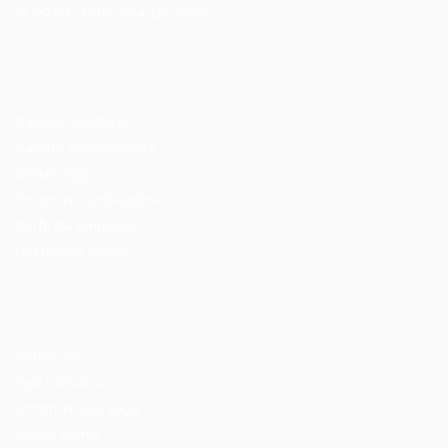
© 2024 PortalVagas.com
Recrutador / Empresas
Pacote de Vagas
Pacote de Currículos
Enviar vaga
Encontre candidados
Perfil da Empresa
Gestão de Vagas
Candidatos / Vagas
Sobre nós
Fale Conosco
Encontre sua vaga
Minha conta