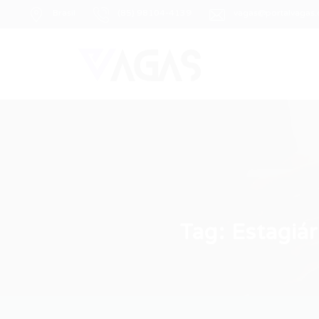
Brasil
(85) 98104-4139
vagas@portalvagas
Tag:
Estagiár