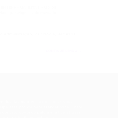
E ENGENHARIA
,
ESTAGIÁRIO DE
rketing/Inteligência de Mercado
,
o Administração, Psicologia, Recursos
CONTINUE LENDO
ale conosco
m dúvidas ou precisa de ajuda? Nossa
uipe está pronta para atender você! Entre
 contato conosco pelo e-mail ou através
 formulário disponível no site.