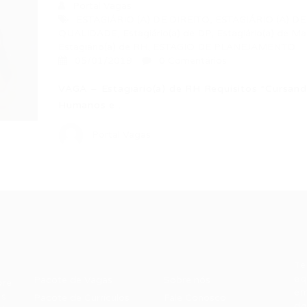
Portal Vagas
ESTAGIÁRIO (A) DE DIREITO
,
ESTAGIÁRIO (A) D
QUALIDADE
,
Estagiário(a) de DP
,
Estagiário(a) de Ma
Estagiário(a) de RH
,
ESTAGIO DE PLANEJAMENTO
05/01/2019
0 Comentários
VAGA – Estagiário(a) de RH Requisitos *Cursand
Humanos e…
Portal Vagas
Recrutador /
Candidatos /
F
Empresas
Vagas
Te
eq
Pacote de Vagas
Sobre nós
ore
em
es
Pacote de Currículos
Fale Conosco
do