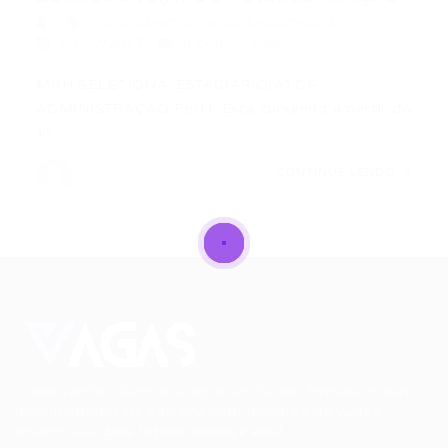
ESTAGIÁRIO(A) DE ADMINISTRAÇÃO
09/02/2017
0 Comentários
MRH SELECIONA: ESTAGIÁRIO(A) DE
ADMINISTRAÇÃO Perfil: Está cursando a partir do
1º…
CONTINUE LENDO
Conectando talentos a oportunidades. Explore novas
possibilidades de carreira com milhares de vagas
disponíveis.
Seu futuro começa aqui.