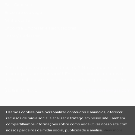
Fale Conosco
Encontre sua vaga
Minha conta
Encontre Empresas e Recrutadores
Entrar/ Cadastrar
Fale conosco
Tem dúvidas ou precisa de ajuda? Nossa equipe está
pronta para atender você! Entre em contato conosco
pelo e-mail ou através do formulário disponível no site.
(85)981044140
vagas@portalvagas.com
Usamos cookies para personalizar conteúdos e anúncios, oferecer
recursos de mídia social e analisar o tráfego em nosso site. Também
compartilhamos informações sobre como você utiliza nosso site com
nossos parceiros de mídia social, publicidade e análise.
View more