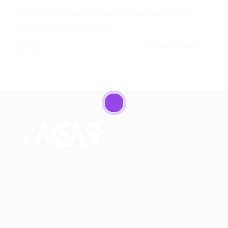
O Grupo Casa Magalhães atua na indústria de TI,
possuímos operações em…
CONTINUE LENDO
Conectando talentos a oportunidades. Explore novas
possibilidades de carreira com milhares de vagas
disponíveis.
Seu futuro começa aqui.
Cursos Profissionalizantes
|
Fale com a Recrutadora