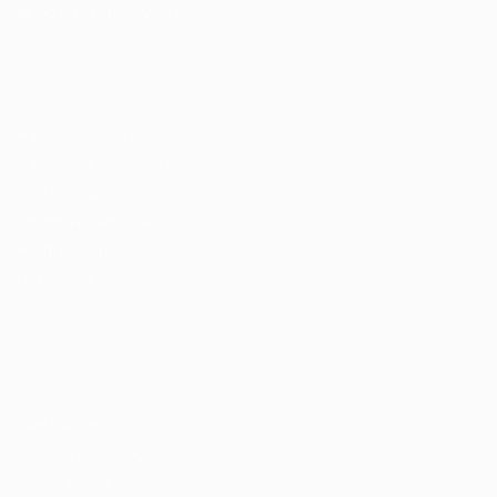
© 2024 PortalVagas.com
Recrutador / Empresas
Pacote de Vagas
Pacote de Currículos
Enviar vaga
Encontre candidados
Perfil da Empresa
Gestão de Vagas
Candidatos / Vagas
Sobre nós
Fale Conosco
Encontre sua vaga
Minha conta