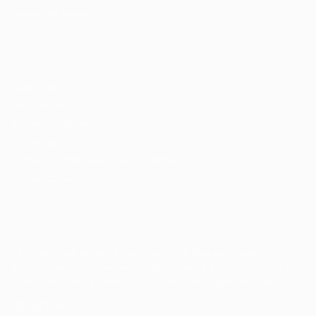
Gestão de Vagas
Candidatos / Vagas
Sobre nós
Fale Conosco
Encontre sua vaga
Minha conta
Encontre Empresas e Recrutadores
Entrar/ Cadastrar
Fale conosco
Tem dúvidas ou precisa de ajuda? Nossa equipe está
pronta para atender você! Entre em contato conosco
pelo e-mail ou através do formulário disponível no site.
(85)981044140
vagas@portalvagas.com