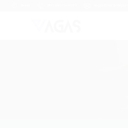
Brasil
(85) 98104-4139
vagas@portalvagas