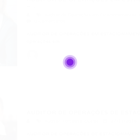
–...
Auditor de Operações em Estacionamentos
,
0 Comentários
AUDITOR DE OPERAÇÕES EM ESTACIONAMENTO
operações em…
AUDITOR DE OPERAÇÕES DE ESTAC
Auditor
,
Fortaleza
,
Outras
27/11/2015
AUDITOR DE OPERAÇÕES DE ESTACIONAMENTOS