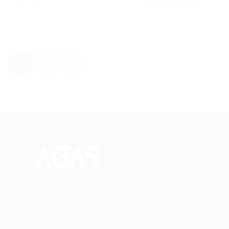
CONTINUE LENDO
1
2
Conectando talentos a oportunidades. Explore novas
possibilidades de carreira com milhares de vagas
disponíveis.
Seu futuro começa aqui.