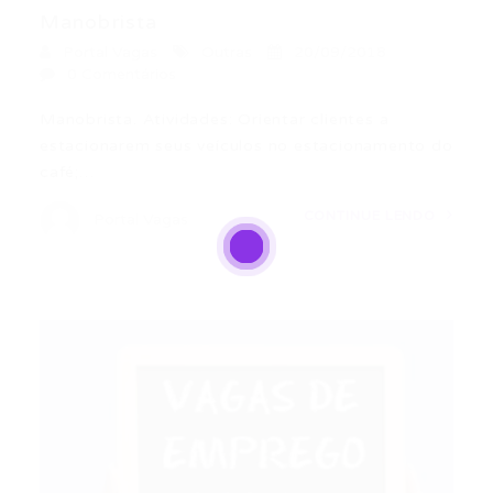
Manobrista
Portal Vagas
Outras
20/09/2018
0 Comentários
Manobrista. Atividades: Orientar clientes a
estacionarem seus veículos no estacionamento do
café;…
CONTINUE LENDO
Portal Vagas