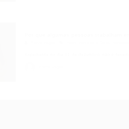
Por que algumas pessoas trabalham en
Portal Vagas
news
,
Noticias e Dicas
,
Novidad
Expediente no dia 31 de dezembro: não é feria
Portal Vagas
Recrutador /
Candidatos /
F
Empresas
Vagas