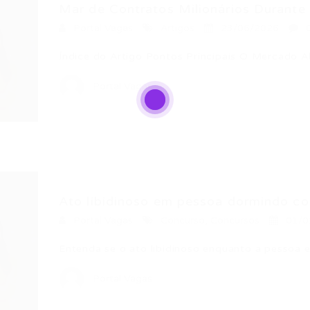
Mar de Contratos Milionários Durante 
Portal Vagas
Artigos
23/06/2026
Índice do Artigo Pontos Principais O Mercado 
Portal Vagas
Ato libidinoso em pessoa dormindo con
Portal Vagas
Concurso
,
Concursos
01/0
Entenda se o ato libidinoso enquanto a pessoa
Portal Vagas