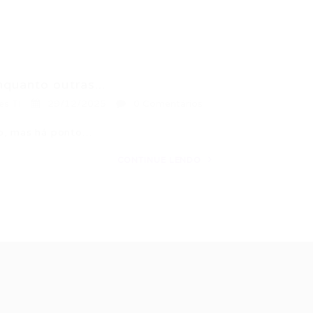
quanto outras...
es TI
29/12/2025
0 Comentários
do, mas há ponto…
CONTINUE LENDO
ale conosco