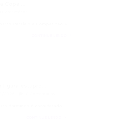
a Copa:...
0 Comentários
Aberto Paralelo à Competição A…
CONTINUE LENDO
figura estupro...
1/2026
0 Comentários
 está dormindo é considerado…
CONTINUE LENDO