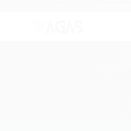
Brasil
(85) 98104-4139
vagas@portalvagas