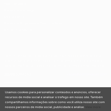
Fale Conosco
Encontre sua vaga
Minha conta
Encontre Empresas e Recrutadores
Entrar/ Cadastrar
Fale conosco
Tem dúvidas ou precisa de ajuda? Nossa equipe está
pronta para atender você! Entre em contato conosco
pelo e-mail ou através do formulário disponível no site.
(85)981044140
vagas@portalvagas.com
Usamos cookies para personalizar conteúdos e anúncios, oferecer
recursos de mídia social e analisar o tráfego em nosso site. Também
compartilhamos informações sobre como você utiliza nosso site com
nossos parceiros de mídia social, publicidade e análise.
View more