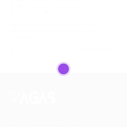
Engenheiro de Manutenção
06/06/2017
0 Comentários
Vaga: Engenheiro de Manutenção Empresa
Multinacional de Grande Porte Principais:
Atribuições e…
CONTINUE LENDO
Conectando talentos a oportunidades. Explore novas
possibilidades de carreira com milhares de vagas
disponíveis.
Seu futuro começa aqui.