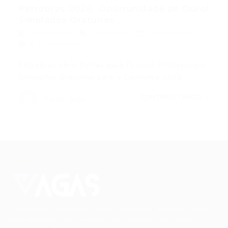
Petrobras 2026: Oportunidade de Ouro!
Simulados Gratuitos...
Portal Vagas
Concursos
21/02/2026
0 Comentários
Petrobras Abre Portas para Futuros Profissionais:
Simulados Gratuitos para o Concurso 2026…
CONTINUE LENDO
Portal Vagas
Conectando talentos a oportunidades. Explore novas
possibilidades de carreira com milhares de vagas