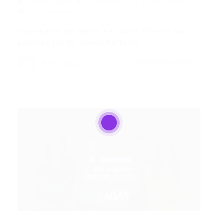
Portal Vagas
Concursos
22/02/2026
0 Comentários
Engenheiros em Alerta: Petrobras Abre Portas
para Seleção de Grande Porte em…
CONTINUE LENDO
Portal Vagas