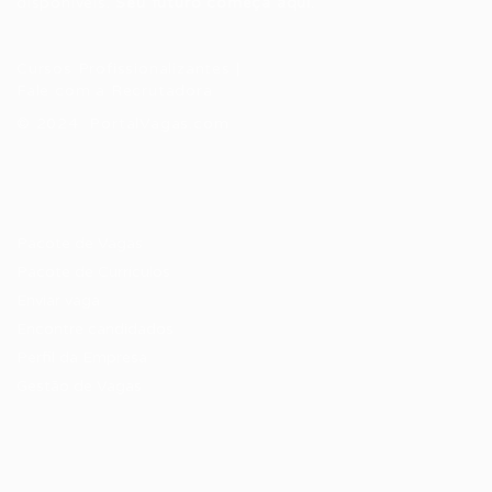
disponíveis.
Seu futuro começa aqui.
Cursos Profissionalizantes
|
Fale com a Recrutadora
© 2024 PortalVagas.com
Recrutador / Empresas
Pacote de Vagas
Pacote de Currículos
Enviar vaga
Encontre candidados
Perfil da Empresa
Gestão de Vagas
Candidatos / Vagas