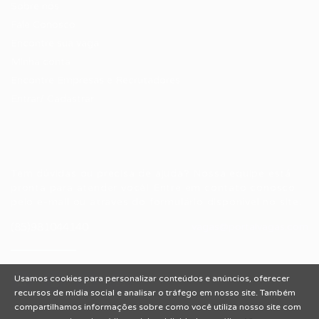
Sobre nós
Fale Conosco
Encontre sua vaga
Minha conta
Encontre Empresas e Recrutadores
Entrar/ Cadastrar
Fale conosco
Tem dúvidas ou precisa de ajuda? Nossa equipe está
pronta para atender você! Entre em contato conosco
pelo e-mail ou através do formulário disponível no site.
(85)981044140
vagas@portalvagas.com
Usamos cookies para personalizar conteúdos e anúncios, oferecer
recursos de mídia social e analisar o tráfego em nosso site. Também
compartilhamos informações sobre como você utiliza nosso site com