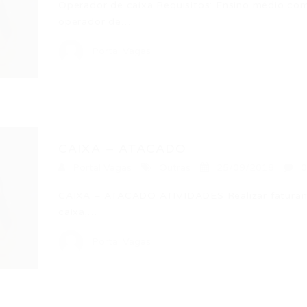
Operador de caixa Requisitos: Ensino médio com
operador de…
Portal Vagas
CAIXA – ATACADO
Portal Vagas
Outras
25/09/2018
0
CAIXA – ATACADO ATIVIDADES Realizar faturame
caixa;…
Portal Vagas