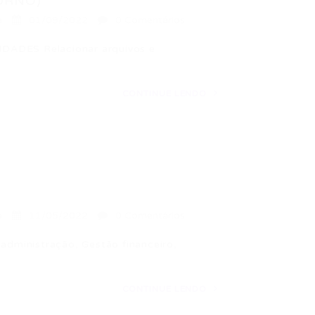
URNO)
a
01/09/2022
0 Comentários
DES Relacionar arquivos e
CONTINUE LENDO
a
11/05/2022
0 Comentários
dministração, Gestão financeiro,
CONTINUE LENDO