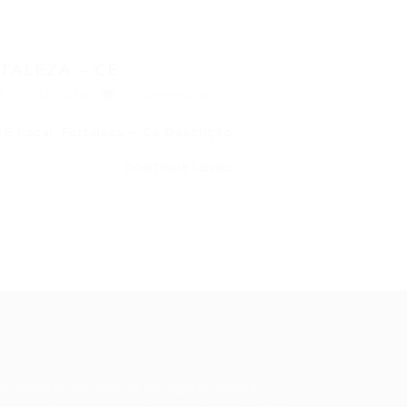
TALEZA – CE
17/03/2016
0 Comentários
ocal: Fortaleza – Ce Descrição:…
CONTINUE LENDO
ale conosco
m dúvidas ou precisa de ajuda? Nossa