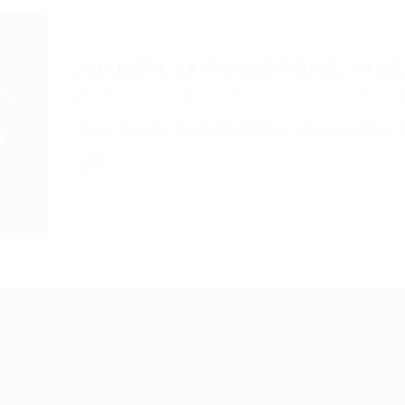
ANALISTA DE TRANSPORTES – FOR
Analista de Transportes
,
Fortaleza
,
Outras
ANALISTA DE TRANSPORTES – FORTALEZA – CE L
Recrutador /
Candidatos /
F
Empresas
Vagas
Te