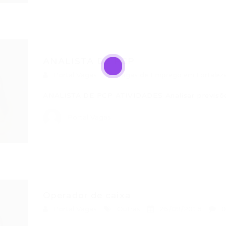
ANALISTA DE PCP
Portal Vagas
Vagas de Emprego em Fortalez
ANALISTA DE PCP ATIVIDADES Analisar previsõe
Portal Vagas
Operador de caixa
Portal Vagas
Outras
26/09/2018
0