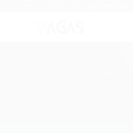
Brasil
(85) 98104-4139
vagas@portalvagas