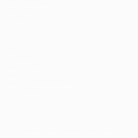
Encontre candidados
Perfil da Empresa
Gestão de Vagas
Candidatos / Vagas
Sobre nós
Fale Conosco
Encontre sua vaga
Minha conta
Encontre Empresas e Recrutadores
Entrar/ Cadastrar
Fale conosco
Tem dúvidas ou precisa de ajuda? Nossa equipe está
pronta para atender você! Entre em contato conosco