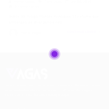
Portal Vagas
Concursos
29/06/2026
0 Comentários
Índice do Artigo Pontos Principais STJ afirma que
embargos de divergência não…
CONTINUE LENDO
Portal Vagas
Conectando talentos a oportunidades. Explore novas
possibilidades de carreira com milhares de vagas
disponíveis.
Seu futuro começa aqui.