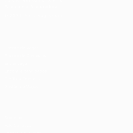
Cursos Profissionalizantes
|
Fale com a Recrutadora
© 2024 PortalVagas.com
Recrutador / Empresas
Pacote de Vagas
Pacote de Currículos
Enviar vaga
Encontre candidados
Perfil da Empresa
Gestão de Vagas
Candidatos / Vagas
Sobre nós
Fale Conosco