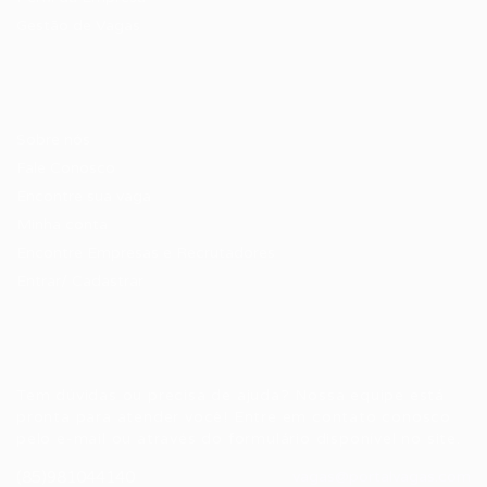
Gestão de Vagas
Candidatos / Vagas
Sobre nós
Fale Conosco
Encontre sua vaga
Minha conta
Encontre Empresas e Recrutadores
Entrar/ Cadastrar
Fale conosco
Tem dúvidas ou precisa de ajuda? Nossa equipe está
pronta para atender você! Entre em contato conosco
pelo e-mail ou através do formulário disponível no site.
(85)981044140
vagas@portalvagas.com