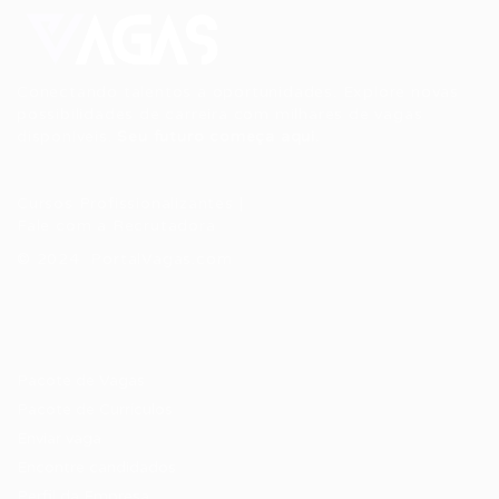
Conectando talentos a oportunidades. Explore novas
possibilidades de carreira com milhares de vagas
disponíveis.
Seu futuro começa aqui.
Cursos Profissionalizantes
|
Fale com a Recrutadora
© 2024 PortalVagas.com
Recrutador / Empresas
Pacote de Vagas
Pacote de Currículos
Enviar vaga
Encontre candidados
Perfil da Empresa