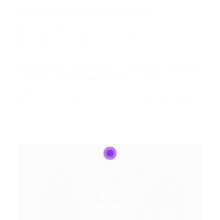
ENGENHEIRO ELETRICISTA
Portal Vagas
Vagas de Emprego em Fortaleza
23/08/2022
0 Comentários
ENGENHEIRO ELETRICISTA ATIVIDADES Elaborar
e planejar o cronograma da obra; (mais…)
CONTINUE LENDO
Portal Vagas