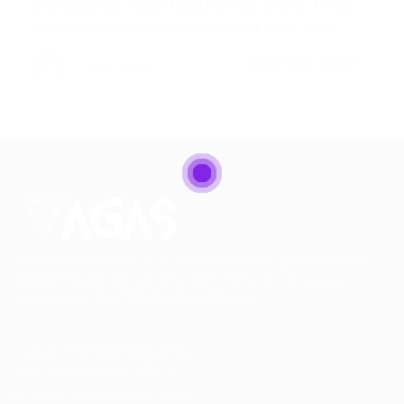
Eletricista de Autos REQUISITOS: Ensino Médio
Completo; Experiência anterior na área, com…
CONTINUE LENDO
Portal Vagas
Conectando talentos a oportunidades. Explore novas
possibilidades de carreira com milhares de vagas
disponíveis.
Seu futuro começa aqui.
Cursos Profissionalizantes
|
Fale com a Recrutadora
© 2024 PortalVagas.com