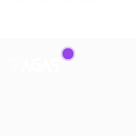
Número de vagas: 1 Empresa: Equipadora…
CONTINUE LENDO
Portal Vagas
Conectando talentos a oportunidades. Explore novas
possibilidades de carreira com milhares de vagas
disponíveis.
Seu futuro começa aqui.
Cursos Profissionalizantes
|
Fale com a Recrutadora
© 2024 PortalVagas.com