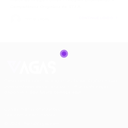
Competência Originária do STJ A…
CONTINUE LENDO
Portal Vagas
Conectando talentos a oportunidades. Explore novas
possibilidades de carreira com milhares de vagas
disponíveis.
Seu futuro começa aqui.
Cursos Profissionalizantes
|
Fale com a Recrutadora
© 2024 PortalVagas.com