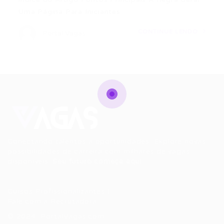
Uma Página Para Iniciantes…
CONTINUE LENDO
Portal Vagas
Conectando talentos a oportunidades. Explore novas
possibilidades de carreira com milhares de vagas
disponíveis.
Seu futuro começa aqui.
Cursos Profissionalizantes
|
Fale com a Recrutadora
© 2024 PortalVagas.com