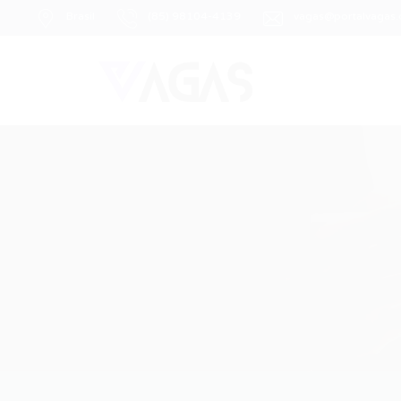
Brasil
(85) 98104-4139
vagas@portalvagas