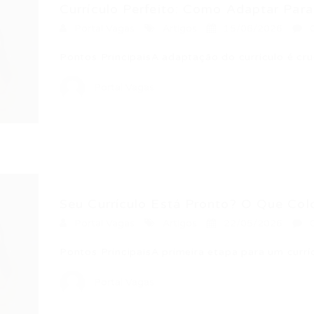
Currículo Perfeito: Como Adaptar Para
Portal Vagas
Artigos
15/06/2026
Pontos PrincipaisA adaptação do currículo é cr
Portal Vagas
Seu Currículo Está Pronto? O Que Colo
Portal Vagas
Artigos
22/05/2026
Pontos PrincipaisA primeira etapa para um currí
Portal Vagas