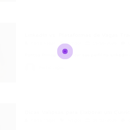
LinkedIn vs. Plataformas de Vagas Trad
Portal Vagas
Artigos
15/05/2026
Pontos PrincipaisOtimizar seu perfil no LinkedI
Portal Vagas
Dicas Valiosas para Elaborar um Currícu
Portal Vagas
Artigos
05/03/2026