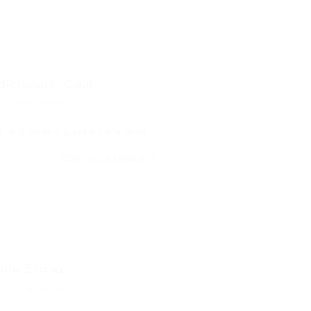
icionais: Qual...
0 Comentários
n é o primeiro passo para uma…
CONTINUE LENDO
lo Eficaz...
0 Comentários