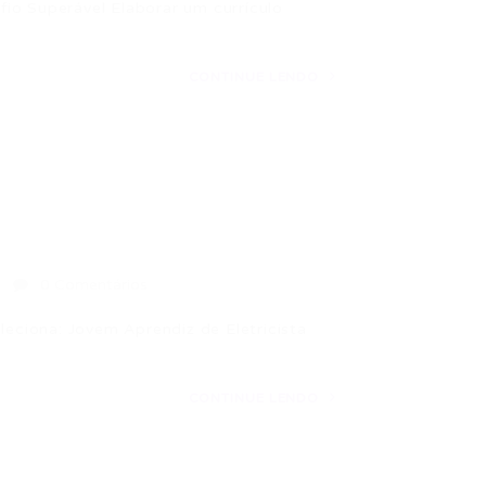
io Superável Elaborar um currículo
CONTINUE LENDO
0 Comentários
leciona: Jovem Aprendiz de Eletricista
CONTINUE LENDO