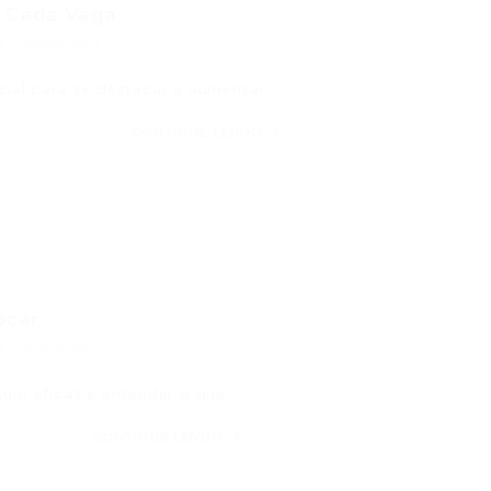
 Cada Vaga...
0 Comentários
ucial para se destacar e aumentar…
CONTINUE LENDO
car...
0 Comentários
culo eficaz é entender o que…
CONTINUE LENDO