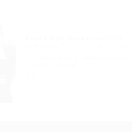
eficaz energia Vaga eletricista (pcd
Últimas
27/03/2015
0 Comentário
Eficaz Energia seleciona: Pessoa com Deficiência
Homologado Formação…