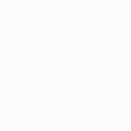
© 2024 PortalVagas.com
Recrutador / Empresas
Pacote de Vagas
Pacote de Currículos
Enviar vaga
Encontre candidados
Perfil da Empresa
Gestão de Vagas
Candidatos / Vagas
Sobre nós
Fale Conosco
Encontre sua vaga
Minha conta