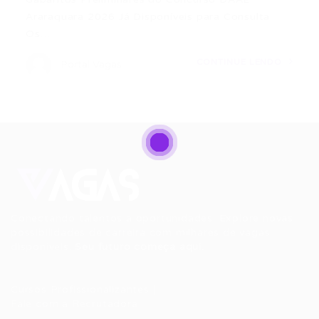
Araraquara 2026 Já Disponíveis para Consulta
Os…
CONTINUE LENDO
Portal Vagas
Conectando talentos a oportunidades. Explore novas
possibilidades de carreira com milhares de vagas
disponíveis.
Seu futuro começa aqui.
Cursos Profissionalizantes
|
Fale com a Recrutadora