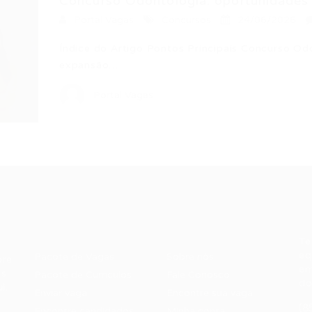
Concurso Odontologia: oportunidades a
Portal Vagas
Concursos
24/06/2026
Índice do Artigo Pontos Principais Concurso O
expansão…
Portal Vagas
Recrutador /
Candidatos /
F
Empresas
Vagas
Te
eq
Pacote de Vagas
Sobre nós
ore
em
es
Pacote de Currículos
Fale Conosco
do
i.
Enviar vaga
Encontre sua vaga
(8
Encontre candidados
Minha conta