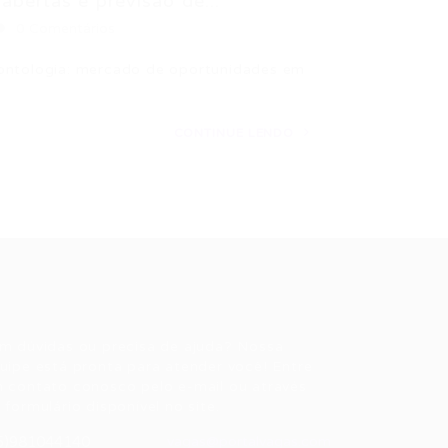
bertas e previsão de...
0 Comentários
dontologia: mercado de oportunidades em
CONTINUE LENDO
ale conosco
m dúvidas ou precisa de ajuda? Nossa
uipe está pronta para atender você! Entre
 contato conosco pelo e-mail ou através
 formulário disponível no site.
5)981044140
vagas@portalvagas.com