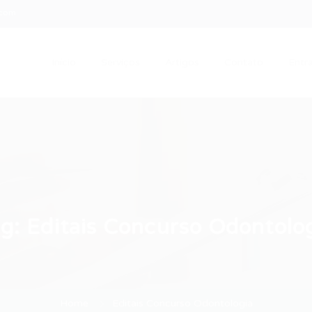
.com
Início
Serviços
Artigos
Contato
Entra
ag:
Editais Concurso Odontolo
Home
Editais Concurso Odontologia