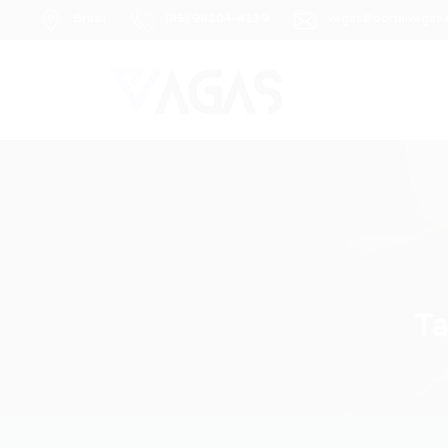
Brasil
(85) 98104-4139
vagas@portalvagas
T