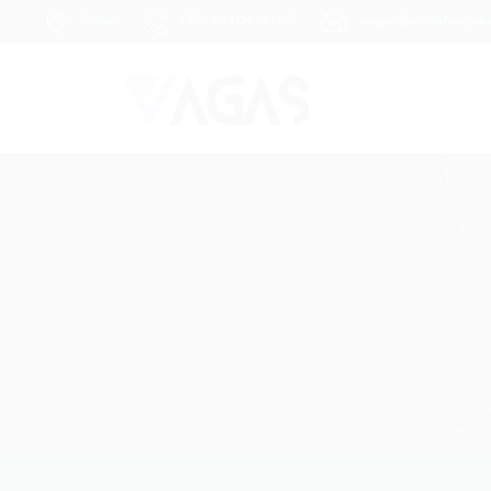
Brasil
(85) 98104-4139
vagas@portalvagas