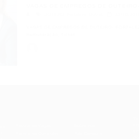
VAGAS DE EMPREGOS DE DUTEIRO- 
DUTEIRO
,
Fortaleza
,
Outras
23/10/201
VAGAS DE EMPREGOS DE DUTEIRO- FORTALEZA
Remuneração, Ticket…
Recrutador /
Candidatos /
F
Empresas
Vagas
Te
eq
Pacote de Vagas
Sobre nós
ore
em
es
Pacote de Currículos
Fale Conosco
do