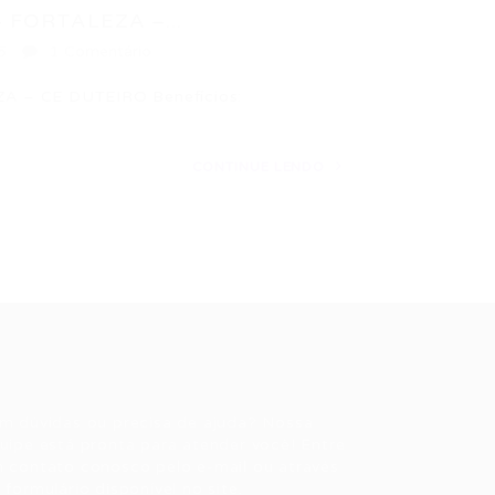
FORTALEZA –...
5
1 Comentário
 – CE DUTEIRO Benefícios:
CONTINUE LENDO
ale conosco
m dúvidas ou precisa de ajuda? Nossa
uipe está pronta para atender você! Entre
 contato conosco pelo e-mail ou através
 formulário disponível no site.