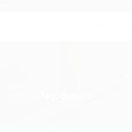
.com
Início
Serviços
Artigos
Contato
Entra
Tag:
duteiro
Home
duteiro