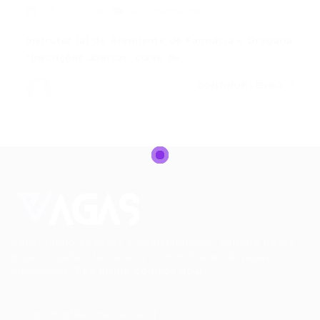
05/02/2016
0 Comentários
Instrutor (a) de Atendente de Farmácia e Drogaria
*Inscrições abertas, curso de…
CONTINUE LENDO
Conectando talentos a oportunidades. Explore novas
possibilidades de carreira com milhares de vagas
disponíveis.
Seu futuro começa aqui.
Cursos Profissionalizantes
|