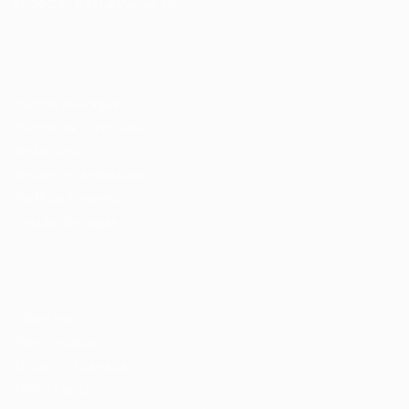
© 2024 PortalVagas.com
Recrutador / Empresas
Pacote de Vagas
Pacote de Currículos
Enviar vaga
Encontre candidados
Perfil da Empresa
Gestão de Vagas
Candidatos / Vagas
Sobre nós
Fale Conosco
Encontre sua vaga
Minha conta