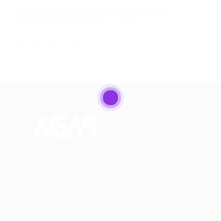
Al Caponi Drink & Food contrata Garçom /
Garçonete REQUISITOS: – Residir…
CONTINUE LENDO
Portal Vagas
Conectando talentos a oportunidades. Explore novas
possibilidades de carreira com milhares de vagas
disponíveis.
Seu futuro começa aqui.
Cursos Profissionalizantes
|
Fale com a Recrutadora