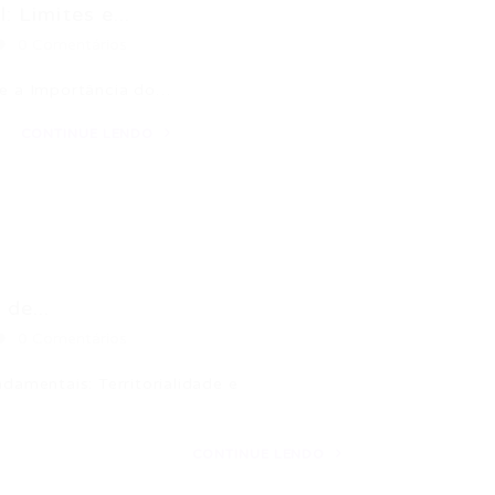
: Limites e...
0 Comentários
l e a Importância do…
CONTINUE LENDO
 de...
0 Comentários
ndamentais: Territorialidade e
CONTINUE LENDO