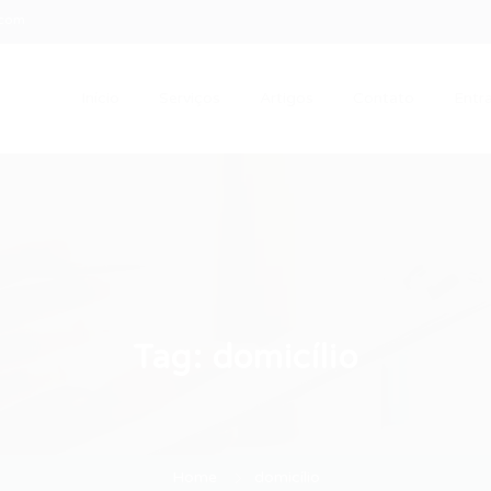
.com
Início
Serviços
Artigos
Contato
Entra
Tag:
domicílio
Home
domicílio