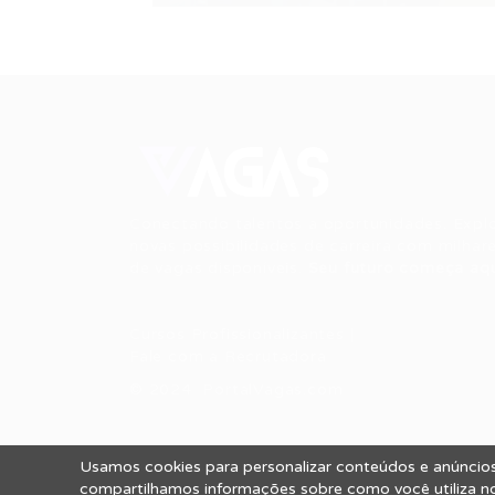
Conectando talentos a oportunidades. Expl
novas possibilidades de carreira com milhar
de vagas disponíveis.
Seu futuro começa aqu
Cursos Profissionalizantes
|
Fale com a Recrutadora
© 2024 PortalVagas.com
Usamos cookies para personalizar conteúdos e anúncios,
Todos os direitos reservados © 2012 Portal
compartilhamos informações sobre como você utiliza nos