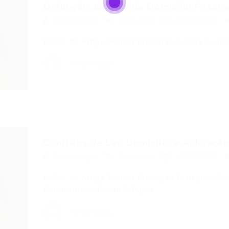
Definição Jurídica de Domicílio Pessoal
Portal Vagas
Concursos
06/08/2026
Índice do Artigo Pontos Principais A Base Lega
Portal Vagas
Conflitos de Lei: Domicílio e Aplicação
Portal Vagas
Concursos
11/06/2026
Índice do Artigo Pontos Principais Princípios Fu
Extraterritorialidade O Papel…
Portal Vagas