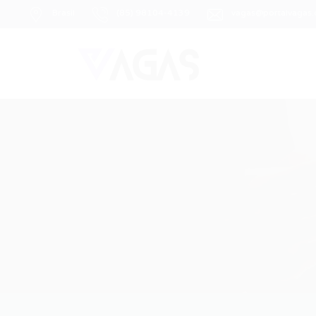
Brasil
(85) 98104-4139
vagas@portalvagas