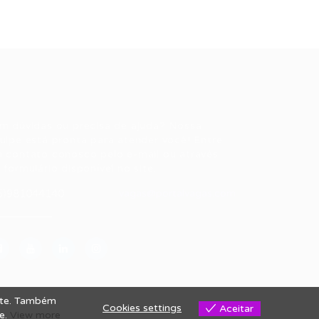
ale conosco
m dúvidas ou precisa de ajuda? Nossa
uipe está pronta para atender você! Entre
 contato conosco pelo e-mail ou através
 formulário disponível no site.
5)981044140
vagas@portalvagas.com
site. Também
Cookies settings
Aceitar
se.
View more