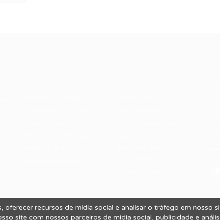
Recrutador /
Candidatos /
F
Empresas
Vagas
Te
eq
Pacote de Vagas
Sobre nós
ore
em
es
Pacote de Currículos
Fale Conosco
do
i.
Enviar vaga
Encontre sua vaga
(8
Encontre candidados
Minha conta
Perfil da Empresa
Encontre Empresas e
Recrutadores
Gestão de Vagas
Entrar/ Cadastrar
 oferecer recursos de mídia social e analisar o tráfego em nosso 
 Vagas.
so site com nossos parceiros de mídia social, publicidade e análi