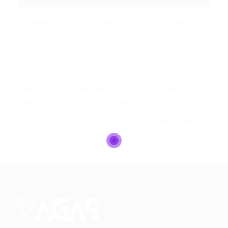
Diversas Vagas Une Consultoria em
Recursos Humanos
Portal Vagas
Vagas de Emprego em Fortaleza
14/10/2022
0 Comentários
Vagas para Departamento Pessoal, Assistente
Logistico e Analista Financeiro Senior (mais…)
CONTINUE LENDO
Portal Vagas