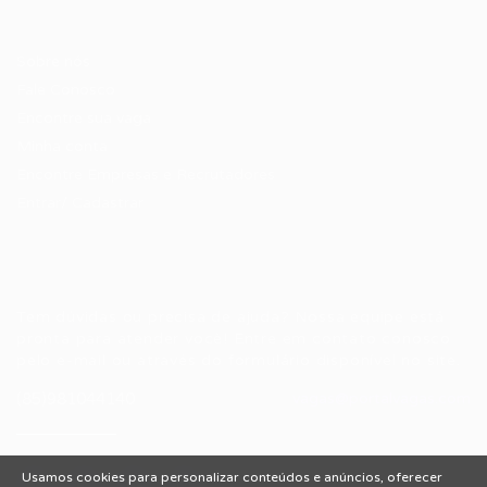
Candidatos / Vagas
Sobre nós
Fale Conosco
Encontre sua vaga
Minha conta
Encontre Empresas e Recrutadores
Entrar/ Cadastrar
Fale conosco
Tem dúvidas ou precisa de ajuda? Nossa equipe está
pronta para atender você! Entre em contato conosco
pelo e-mail ou através do formulário disponível no site.
(85)981044140
vagas@portalvagas.com
Usamos cookies para personalizar conteúdos e anúncios, oferecer