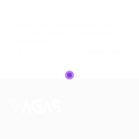
Diversas VAGAS PECÉM
07/06/2017
1 Comentário
Makro Engenharia contrata Diversas VAGAS
PECÉM: BORRACHEIRO – com experiência
Comprovada em…
CONTINUE LENDO
Conectando talentos a oportunidades. Explore novas
possibilidades de carreira com milhares de vagas
disponíveis.
Seu futuro começa aqui.