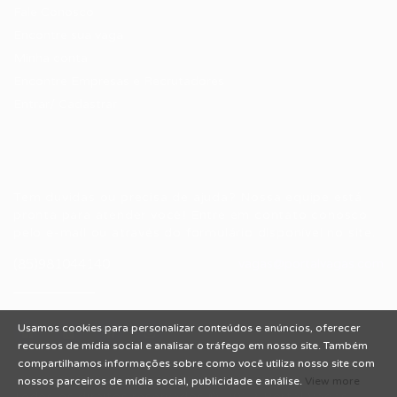
Fale Conosco
Encontre sua vaga
Minha conta
Encontre Empresas e Recrutadores
Entrar/ Cadastrar
Fale conosco
Tem dúvidas ou precisa de ajuda? Nossa equipe está
pronta para atender você! Entre em contato conosco
pelo e-mail ou através do formulário disponível no site.
(85)981044140
vagas@portalvagas.com
Usamos cookies para personalizar conteúdos e anúncios, oferecer
recursos de mídia social e analisar o tráfego em nosso site. Também
compartilhamos informações sobre como você utiliza nosso site com
nossos parceiros de mídia social, publicidade e análise.
View more
Todos os direitos reservados © 2012 Portal Vagas.