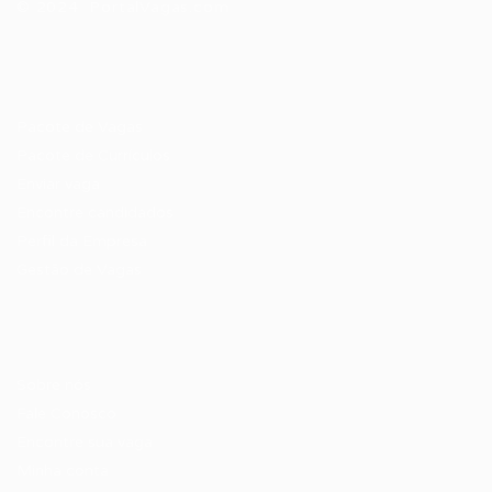
© 2024 PortalVagas.com
Recrutador / Empresas
Pacote de Vagas
Pacote de Currículos
Enviar vaga
Encontre candidados
Perfil da Empresa
Gestão de Vagas
Candidatos / Vagas
Sobre nós
Fale Conosco
Encontre sua vaga
Minha conta