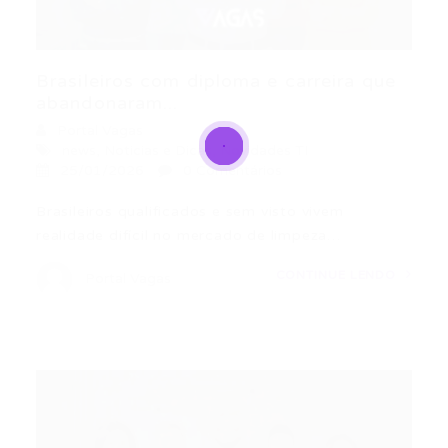
Brasileiros com diploma e carreira que
abandonaram...
Portal Vagas
news
,
Noticias e Dicas
,
Novidades TI
25/01/2026
0 Comentários
Brasileiros qualificados e sem visto vivem
realidade difícil no mercado de limpeza…
CONTINUE LENDO
Portal Vagas