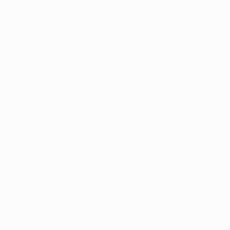
Enviar vaga
Encontre candidados
Perfil da Empresa
Gestão de Vagas
Candidatos / Vagas
Sobre nós
Fale Conosco
Encontre sua vaga
Minha conta
Encontre Empresas e Recrutadores
Entrar/ Cadastrar
Fale conosco
Tem dúvidas ou precisa de ajuda? Nossa equipe está
pronta para atender você! Entre em contato conosco