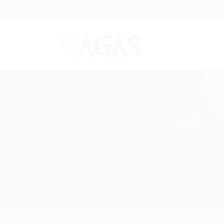
Brasil
(85) 98104-4139
vagas@portalvagas