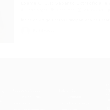
Exame CFC.1: Gabarito Extraoficial e A
Portal Vagas
Concursos
24/05/2026
Índice do Artigo Pontos Principais Análise Det
Portal Vagas
Recrutador /
Candidatos /
F
Empresas
Vagas
Te
eq
Pacote de Vagas
Sobre nós
ore
em
es
Pacote de Currículos
Fale Conosco
do
i.
Enviar vaga
Encontre sua vaga
(8
Encontre candidados
Minha conta