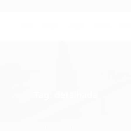
.com
Início
Serviços
Artigos
Contato
Entra
Tag:
detalhada
Home
detalhada