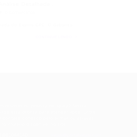
nálise Detalhada...
0 Comentários
alhada do Exame CFC: O Gabarito…
CONTINUE LENDO
ale conosco
m dúvidas ou precisa de ajuda? Nossa
uipe está pronta para atender você! Entre
 contato conosco pelo e-mail ou através
 formulário disponível no site.
5)981044140
vagas@portalvagas.com