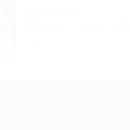
Designer de Moda
Outras
11/08/2017
0 Comentários
Designer de Moda Local de Trabalho: Fortaleza
Recrutador /
Candidatos /
F
Empresas
Vagas
Te
eq
Pacote de Vagas
Sobre nós
ore
em
es
Pacote de Currículos
Fale Conosco
do