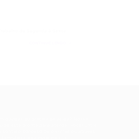
 Trabalho de Segunda á Sexta….
CONTINUE LENDO
ale conosco
m dúvidas ou precisa de ajuda? Nossa
uipe está pronta para atender você! Entre
 contato conosco pelo e-mail ou através
 formulário disponível no site.