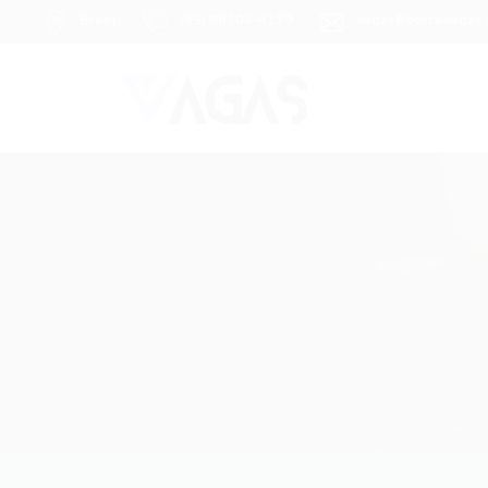
Brasil
(85) 98104-4139
vagas@portalvagas