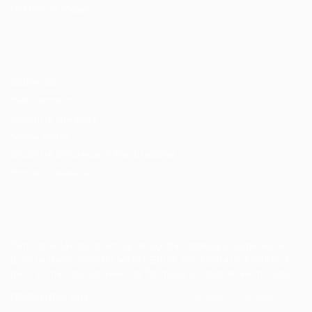
Gestão de Vagas
Candidatos / Vagas
Sobre nós
Fale Conosco
Encontre sua vaga
Minha conta
Encontre Empresas e Recrutadores
Entrar/ Cadastrar
Fale conosco
Tem dúvidas ou precisa de ajuda? Nossa equipe está
pronta para atender você! Entre em contato conosco
pelo e-mail ou através do formulário disponível no site.
(85)981044140
vagas@portalvagas.com