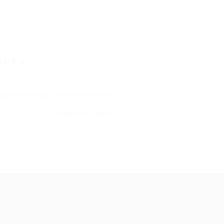
ará a...
0 Comentários
al para Navegar a Complexidade…
CONTINUE LENDO
ale conosco