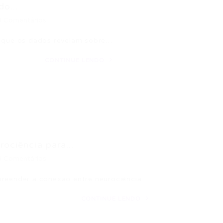
o...
0 Comentários
O que os dados revelam sobre…
CONTINUE LENDO
ociência para...
0 Comentários
preender a conexão entre neurociência…
CONTINUE LENDO