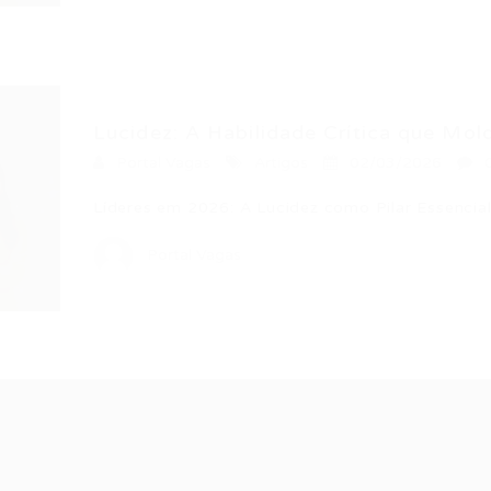
Lucidez: A Habilidade Crítica que Mold
Portal Vagas
Artigos
02/03/2026
Líderes em 2026: A Lucidez como Pilar Essenci
Portal Vagas
Recrutador /
Candidatos /
F
Empresas
Vagas