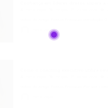
Confiança em líderes diretos supera a d
Portal Vagas
Artigos
23/06/2026
Índice do Artigo Pontos Principais Introdução 
Portal Vagas
Como o coaching executivo utiliza neur
Portal Vagas
Artigos
06/06/2026
Índice do Artigo Pontos Principais Por que com
Portal Vagas