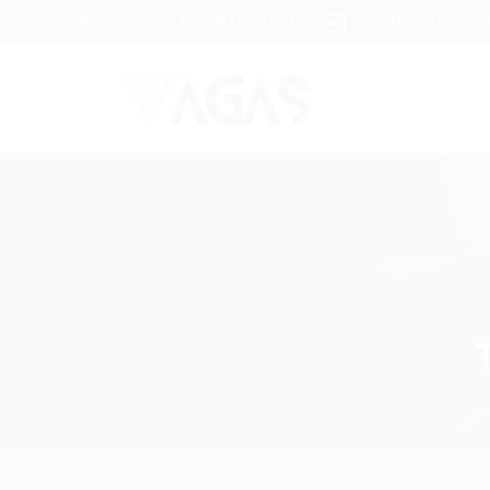
Brasil
(85) 98104-4139
vagas@portalvagas