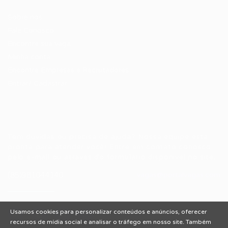
Sobre nós
Fale Conosco
Encontre sua vaga
Minha conta
Encontre Empresas e Recrutadores
Entrar/ Cadastrar
Fale conosco
Tem dúvidas ou precisa de ajuda? Nossa equipe está
pronta para atender você! Entre em contato conosco
pelo e-mail ou através do formulário disponível no site.
(85)981044140
vagas@portalvagas.com
Usamos cookies para personalizar conteúdos e anúncios, oferecer
recursos de mídia social e analisar o tráfego em nosso site. Também