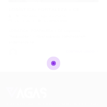
LOGÍSTICA- FORTALEZA – CE
Fortaleza
,
Logistica
,
Outras
14/12/2015
0 Comentários
LOGÍSTICA- FORTALEZA – CE Logística.
*Requisitos:* – Nível superior completo/em
andamento na…
CONTINUE LENDO
Conectando talentos a oportunidades. Explore novas