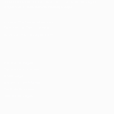
possibilidades de carreira com milhares de vagas
disponíveis.
Seu futuro começa aqui.
Cursos Profissionalizantes
|
Fale com a Recrutadora
© 2024 PortalVagas.com
Recrutador / Empresas
Pacote de Vagas
Pacote de Currículos
Enviar vaga
Encontre candidados
Perfil da Empresa
Gestão de Vagas
Candidatos / Vagas