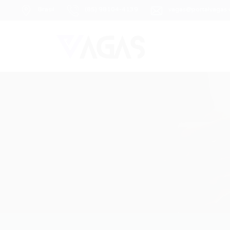
Brasil
(85) 98104-4139
vagas@portalvagas