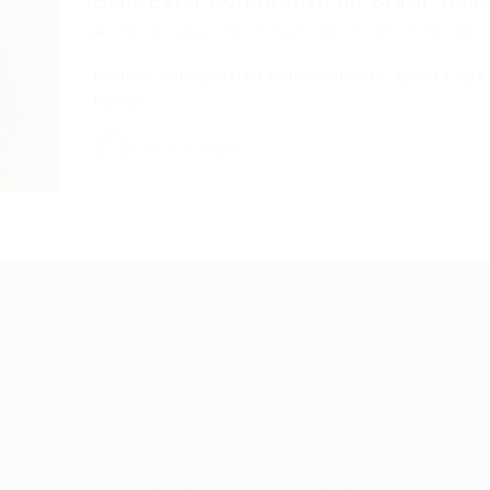
Bem-Estar Corporativo no Brasil: Reac
Portal Vagas
Artigos
01/06/2026
Pontos PrincipaisUm estudo inédito aponta que 
forma…
Portal Vagas
Recrutador /
Candidatos /
F
Empresas
Vagas
Te
eq
Pacote de Vagas
Sobre nós
ore
em
es
Pacote de Currículos
Fale Conosco
do
i.
Enviar vaga
Encontre sua vaga
(8
Encontre candidados
Minha conta