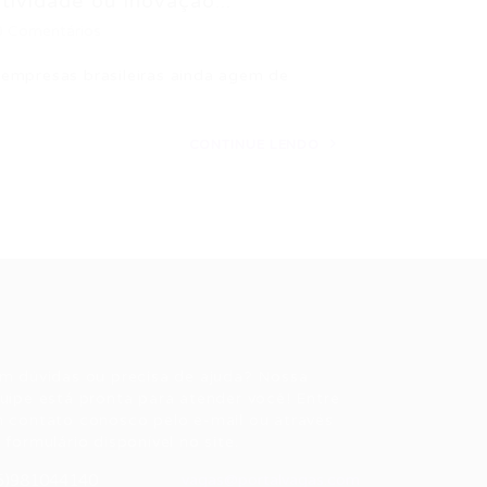
tividade ou Inovação...
0 Comentários
empresas brasileiras ainda agem de
CONTINUE LENDO
ale conosco
m dúvidas ou precisa de ajuda? Nossa
uipe está pronta para atender você! Entre
 contato conosco pelo e-mail ou através
 formulário disponível no site.
5)981044140
vagas@portalvagas.com