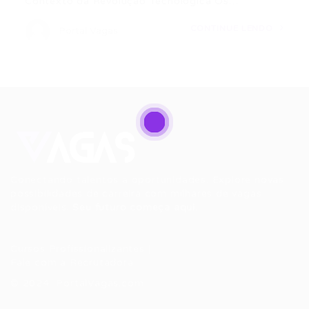
Contexto da Revolução Tecnológica Os…
CONTINUE LENDO
Portal Vagas
Conectando talentos a oportunidades. Explore novas
possibilidades de carreira com milhares de vagas
disponíveis.
Seu futuro começa aqui.
Cursos Profissionalizantes
|
Fale com a Recrutadora
© 2024 PortalVagas.com