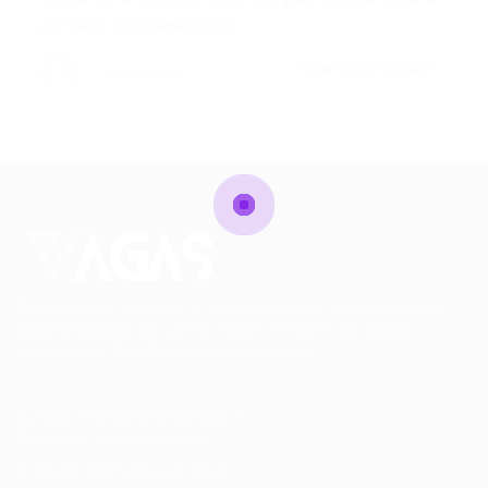
do Novo Concurso DER…
CONTINUE LENDO
Portal Vagas
Conectando talentos a oportunidades. Explore novas
possibilidades de carreira com milhares de vagas
disponíveis.
Seu futuro começa aqui.
Cursos Profissionalizantes
|
Fale com a Recrutadora
© 2024 PortalVagas.com