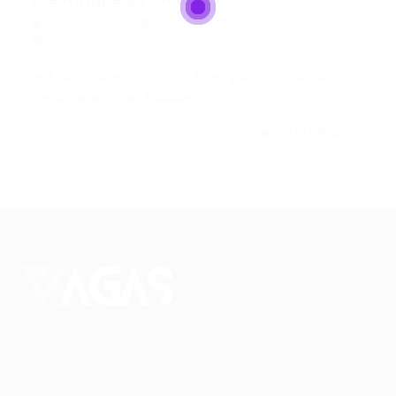
Portal Vagas
Artigos
26/05/2026
0 Comentários
Índice do Artigo Pontos Principais O Que Define
um Ambiente de Trabalho…
CONTINUE LENDO
Portal Vagas
Conectando talentos a oportunidades. Explore novas
possibilidades de carreira com milhares de vagas
disponíveis.
Seu futuro começa aqui.