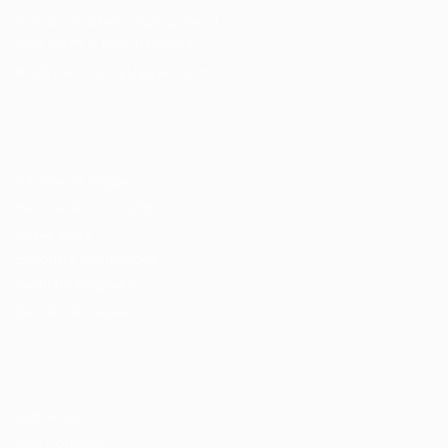
Cursos Profissionalizantes
|
Fale com a Recrutadora
© 2024 PortalVagas.com
Recrutador / Empresas
Pacote de Vagas
Pacote de Currículos
Enviar vaga
Encontre candidados
Perfil da Empresa
Gestão de Vagas
Candidatos / Vagas
Sobre nós
Fale Conosco