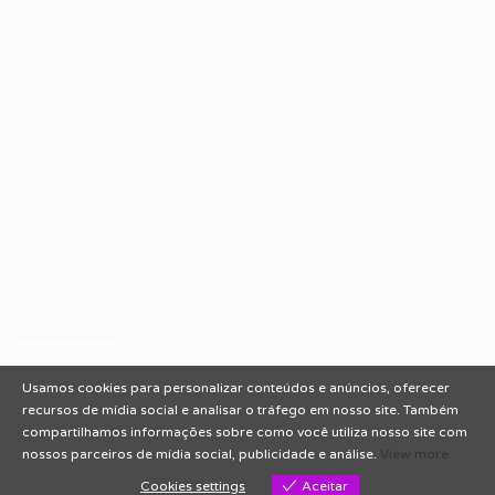
Encontre sua vaga
Minha conta
Encontre Empresas e Recrutadores
Entrar/ Cadastrar
Fale conosco
Tem dúvidas ou precisa de ajuda? Nossa equipe está
pronta para atender você! Entre em contato conosco
pelo e-mail ou através do formulário disponível no site.
(85)981044140
vagas@portalvagas.com
Usamos cookies para personalizar conteúdos e anúncios, oferecer
recursos de mídia social e analisar o tráfego em nosso site. Também
compartilhamos informações sobre como você utiliza nosso site com
nossos parceiros de mídia social, publicidade e análise.
View more
Todos os direitos reservados © 2012 Portal Vagas.
Cookies settings
Aceitar