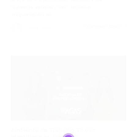
realmente entende como denunciar
irregularidades na…
CONTINUE LENDO
Portal Vagas
Ambiente de Trabalho Tóxico:
Identifique os Sinais...