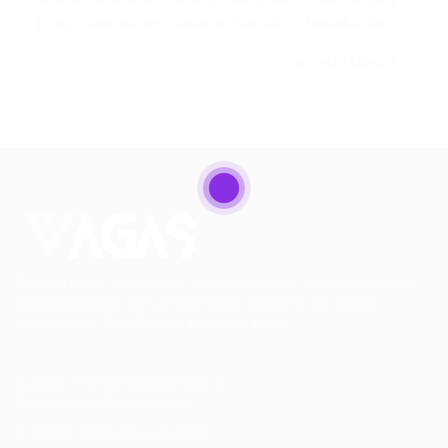
Entregadores em Cenário Climático Desafiador…
CONTINUE LENDO
Portal Vagas
Conectando talentos a oportunidades. Explore novas
possibilidades de carreira com milhares de vagas
disponíveis.
Seu futuro começa aqui.
Cursos Profissionalizantes
|
Fale com a Recrutadora
© 2024 PortalVagas.com